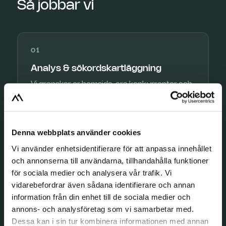
Så jobbar vi
01
Analys & sökordskartläggning
Vi granskar er hemsida, era konkurrenter och
hur folk i Oskarshamn söker – och pekar ut
var era största möjligheter finns.
Denna webbplats använder cookies
Vi använder enhetsidentifierare för att anpassa innehållet
02
och annonserna till användarna, tillhandahålla funktioner
för sociala medier och analysera vår trafik. Vi
Strategi & plan
vidarebefordrar även sådana identifierare och annan
Vi bygger en tydlig SEO-plan med rätt sökord,
information från din enhet till de sociala medier och
rätt prioriteringar och konkreta åtgärder som
annons- och analysföretag som vi samarbetar med.
är anpassade efter er bransch.
Dessa kan i sin tur kombinera informationen med annan