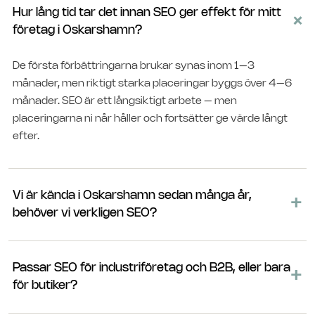
Hur lång tid tar det innan SEO ger effekt för mitt
+
företag i Oskarshamn?
De första förbättringarna brukar synas inom 1–3
månader, men riktigt starka placeringar byggs över 4–6
månader. SEO är ett långsiktigt arbete – men
placeringarna ni når håller och fortsätter ge värde långt
efter.
Vi är kända i Oskarshamn sedan många år,
+
behöver vi verkligen SEO?
Ja. Även trogna kunder googlar innan de ringer, och nya
kunder hittar er nästan alltid via en sökning. Utan synlighet
Passar SEO för industriföretag och B2B, eller bara
+
på Google riskerar ni att långsamt tappa mark till
för butiker?
konkurrenter som satsat på nätet.