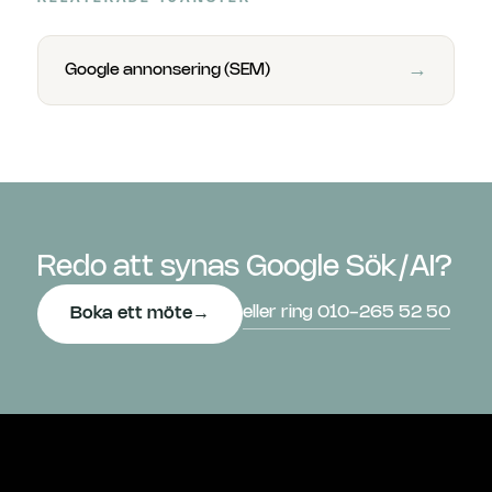
→
Google annonsering (SEM)
Redo att synas Google Sök/AI?
eller ring 010-265 52 50
Boka ett möte
→