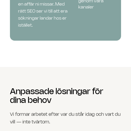
genom våra
en affär ni missar. Med
kanaler
rätt SEO ser vi till att era
sökningar landar hos er
istället.
Anpassade lösningar för
dina behov
Vi formar arbetet efter var du står idag och vart du
vill — inte tvärtom.