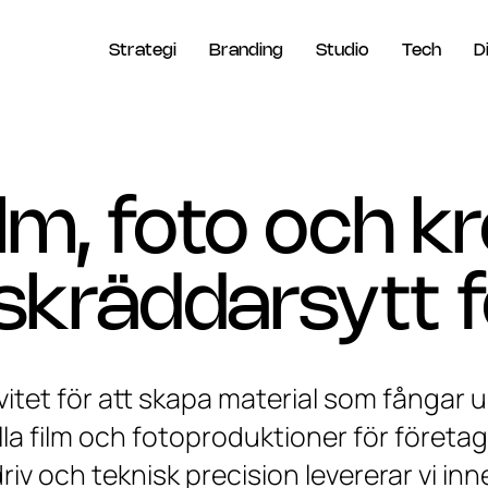
Strategi
Branding
Studio
Tech
D
ilm, foto och k
skräddarsytt f
ivitet för att skapa material som fånga
ella film och fotoproduktioner för företa
 driv och teknisk precision levererar vi i