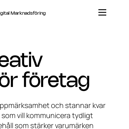
igital Marknadsföring
reativ
ör företag
r uppmärksamhet och stannar kvar
g som vill kommunicera tydligt
nnehåll som stärker varumärken