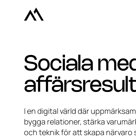
Sociala med
affärsresul
I en digital värld där uppmärksam
bygga relationer, stärka varumärk
och teknik för att skapa närvaro