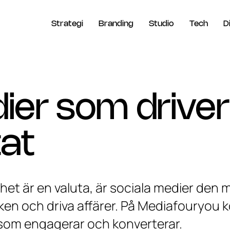
Strategi
Branding
Studio
Tech
D
ier som driver
tat
het är en valuta, är sociala medier den m
en och driva affärer. På Mediafouryou ko
 som engagerar och konverterar.