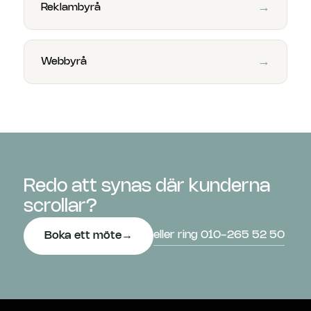
→
Reklambyrå
→
Webbyrå
Redo att synas där kunderna
scrollar?
eller ring 010-265 52 50
Boka ett möte
→