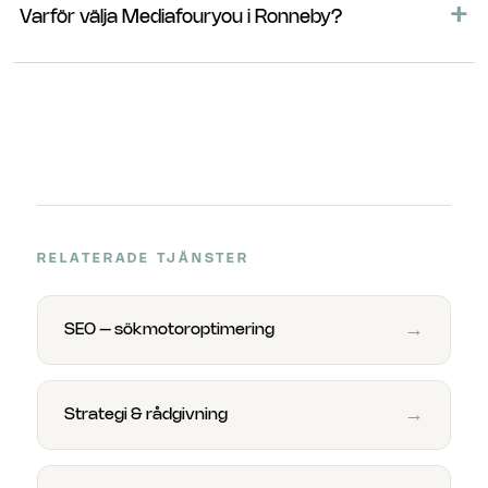
+
justerar löpande för bästa möjliga avkastning.
Varför välja Mediafouryou i Ronneby?
Lokal kännedom om Ronnebymarknaden plus ett team
som äger hela kedjan, strategi, produktion och
annonsering under ett tak.
RELATERADE TJÄNSTER
→
SEO – sökmotoroptimering
→
Strategi & rådgivning