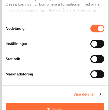
Besök webbplatsen
→
Dessa kan i sin tur kombinera informationen med annan
information som du har tillhandahållit eller som de har
samlat in när du har använt deras tjänster.
Samtyckesval
Café Bar
Nödvändig
Sedan 2019 hjälper vi Café Bar att dominera
digitalt. 2024 nådde vi bolagets högsta
Inställningar
sökmotorsynlighet någonsin.
Besök webbplatsen
→
Statistik
Marknadsföring
Boneo
SEO och Google Ads hjälpte Boneo att
Visa detaljer
etablera sig som en stark ny aktör på
bostadsmarknaden.
Tillåt alla