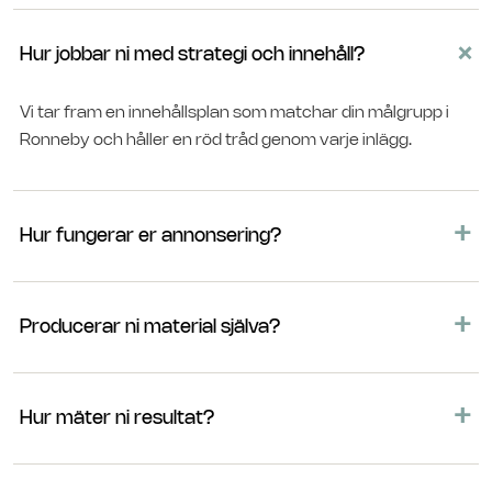
+
Hur jobbar ni med strategi och innehåll?
Vi tar fram en innehållsplan som matchar din målgrupp i
Ronneby och håller en röd tråd genom varje inlägg.
+
Hur fungerar er annonsering?
Vi sätter upp och optimerar kampanjer på Meta och
+
TikTok mot tydliga mål, fler leads, försäljning eller besök.
Producerar ni material själva?
Ja. Film, foto och grafik som sticker ut i flödet och stärker
+
ditt varumärke.
Hur mäter ni resultat?
Vi följer räckvidd, engagemang och konvertering och