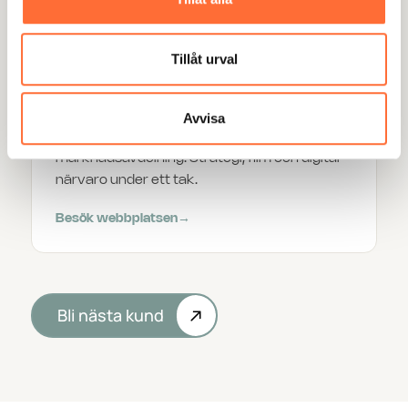
Besök webbplatsen
→
Tillåt urval
Hansa Bygg
Avvisa
Vi är Hansa Byggs externa
marknadsavdelning. Strategi, film och digital
närvaro under ett tak.
Besök webbplatsen
→
Bli nästa kund