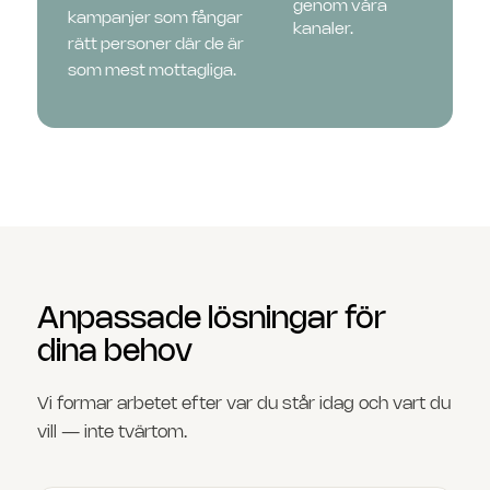
genom våra
kampanjer som fångar
kanaler.
rätt personer där de är
som mest mottagliga.
Anpassade lösningar för
dina behov
Vi formar arbetet efter var du står idag och vart du
vill — inte tvärtom.