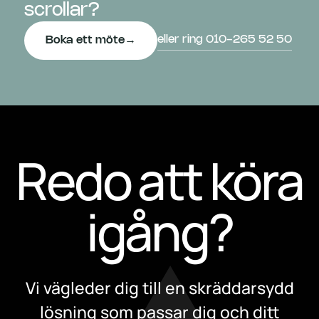
scrollar?
eller ring 010-265 52 50
Boka ett möte
→
Redo att köra
igång?
Vi vägleder dig till en skräddarsydd
lösning som passar dig och ditt