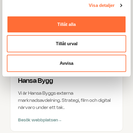
Visa detaljer
Boneo
Tillåt alla
SEO och Google Ads hjälpte Boneo att
etablera sig som en stark ny aktör på
bostadsmarknaden.
Tillåt urval
Besök webbplatsen
→
Avvisa
Hansa Bygg
Vi är Hansa Byggs externa
marknadsavdelning. Strategi, film och digital
närvaro under ett tak.
Besök webbplatsen
→