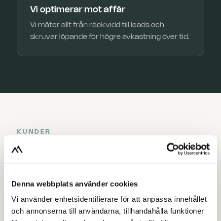
Vi optimerar mot affär
Vi mäter allt från räckvidd till leads och
skruvar löpande för högre avkastning över tid.
KUNDER
Varumärken som redan
synts med oss
Denna webbplats använder cookies
Ett urval av företag vi hjälpt växa — från lokala
Vi använder enhetsidentifierare för att anpassa innehållet
favoriter till globala namn.
och annonserna till användarna, tillhandahålla funktioner