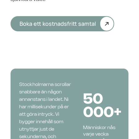
Boka ett kostnadsfritt samtal
Stockholmarna scrollar
snabbare än någon
50
annanstans i landet. Ni
har millisekunder på er
000+
att göra intryck. Vi
bygger innehåll som
Människor nås
utnyttjar just de
varje vecka
sekunderna, och