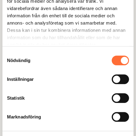
för sociala medier och analysera vår trafik. Vi
vidarebefordrar även sådana identifierare och annan
information från din enhet till de sociala medier och
Porsche Center Kalmar
annons- och analysföretag som vi samarbetar med.
Dessa kan i sin tur kombinera informationen med annan
Foto, företagsfilm och content som
information som du har tillhandahållit eller som de har
samspelar för att förmedla varumärkets själ.
samlat in när du har använt deras tjänster.
Besök webbplatsen
→
Samtyckesval
Nödvändig
Inställningar
Café Bar
Sedan 2019 hjälper vi Café Bar att dominera
Statistik
digitalt. 2024 nådde vi bolagets högsta
sökmotorsynlighet någonsin.
Marknadsföring
Besök webbplatsen
→